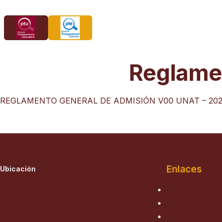
Saltar
al
contenido
Reglame
REGLAMENTO GENERAL DE ADMISIÓN V00 UNAT – 20
Enlaces
Ubicación
Nosotros
Historia
Autoridades