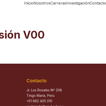
Inicio
Nosotros
Carreras
Investigación
Contacto
sión V00
Contacto
Jr. Los Rosales Nº 208
Tingo María, Perú
+51 962 405 010