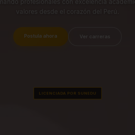
mando profesionales con excelencia académi
valores desde el corazón del Perú.
Postula ahora
Ver carreras
LICENCIADA POR SUNEDU