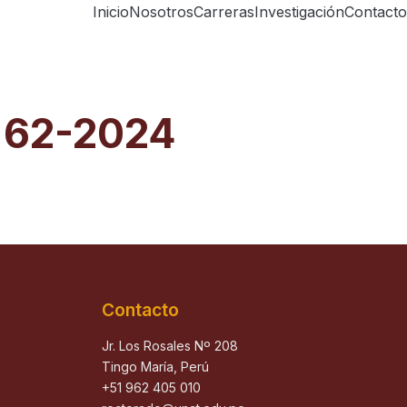
Inicio
Nosotros
Carreras
Investigación
Contacto
a 62-2024
Contacto
Jr. Los Rosales Nº 208
Tingo María, Perú
+51 962 405 010