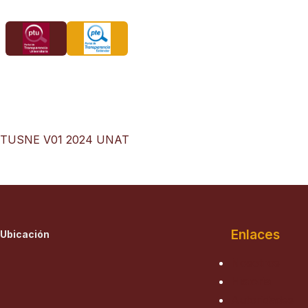
Saltar
al
contenido
TUSNE V01 2024 UNAT
Enlaces
Ubicación
Nosotros
Historia
Autoridades