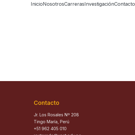
Inicio
Nosotros
Carreras
Investigación
Contacto
Contacto
Jr. Los Rosales Nº 208
Tingo María, Perú
+51 962 405 010