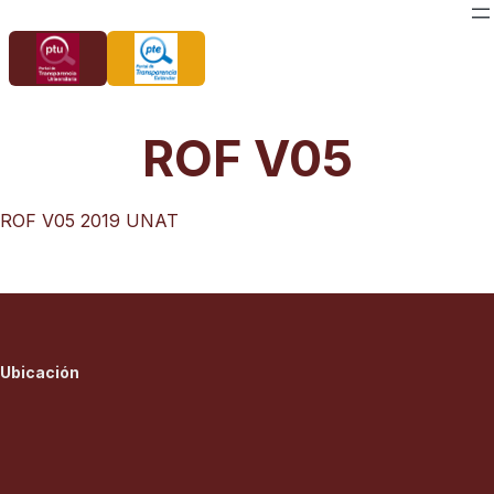
Saltar
al
contenido
ROF V05
ROF V05 2019 UNAT
Ubicación