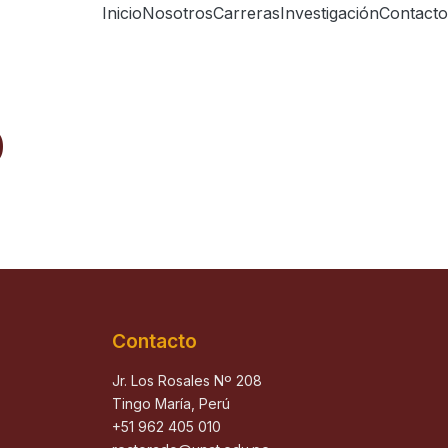
Inicio
Nosotros
Carreras
Investigación
Contacto
0
Contacto
Jr. Los Rosales Nº 208
Tingo María, Perú
+51 962 405 010