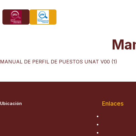
Saltar
al
contenido
Man
MANUAL DE PERFIL DE PUESTOS UNAT V00 (1)
Enlaces
Ubicación
Nosotros
Historia
Autoridades