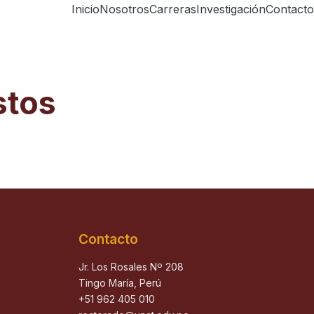
Inicio
Nosotros
Carreras
Investigación
Contacto
stos
Contacto
Jr. Los Rosales Nº 208
Tingo María, Perú
+51 962 405 010