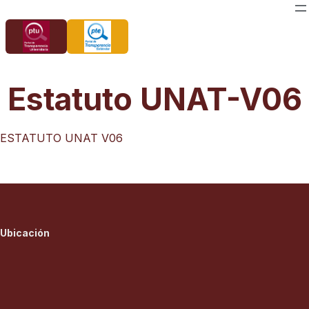
Saltar
al
contenido
Estatuto UNAT-V06
ESTATUTO UNAT V06
Ubicación