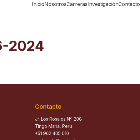
Inicio
Nosotros
Carreras
Investigación
Contacto
26-2024
Contacto
Jr. Los Rosales Nº 208
Tingo María, Perú
+51 962 405 010