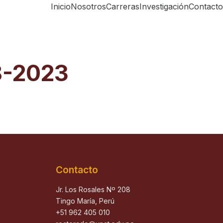
Inicio
Nosotros
Carreras
Investigación
Contacto
18-2023
Contacto
Jr. Los Rosales Nº 208
Tingo María, Perú
+51 962 405 010