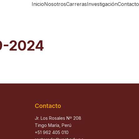
Inicio
Nosotros
Carreras
Investigación
Contacto
09-2024
Contacto
Jr. Los Rosales Nº 208
Tingo María, Perú
+51 962 405 010