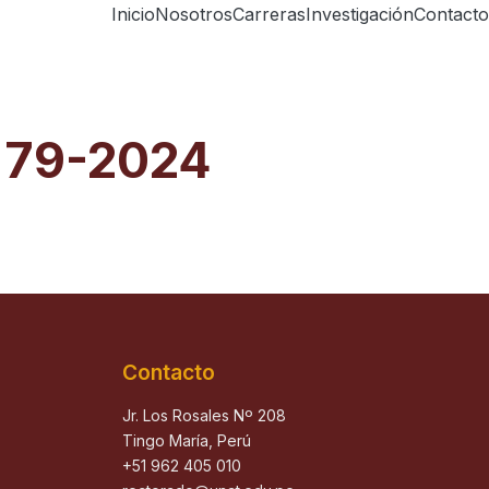
Inicio
Nosotros
Carreras
Investigación
Contacto
a 79-2024
Contacto
Jr. Los Rosales Nº 208
Tingo María, Perú
+51 962 405 010