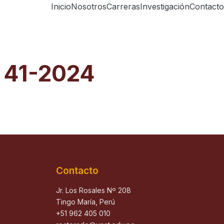
Inicio
Nosotros
Carreras
Investigación
Contacto
a 41-2024
Contacto
Jr. Los Rosales Nº 208
Tingo María, Perú
+51 962 405 010