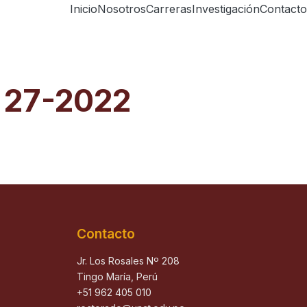
Inicio
Nosotros
Carreras
Investigación
Contacto
a 27-2022
Contacto
Jr. Los Rosales Nº 208
Tingo María, Perú
+51 962 405 010